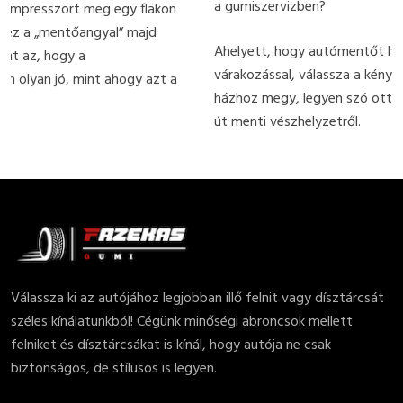
a gumiszervizben?
Ahelyett, hogy autómentőt hívna vagy órákat töltene
várakozással, válassza a kényelmet! Profi mobil gumiszervizü
házhoz megy, legyen szó otthonáról, munkahelyéről vagy e
út menti vészhelyzetről.
Válassza ki az autójához legjobban illő felnit vagy dísztárcsát
széles kínálatunkból! Cégünk minőségi abroncsok mellett
felniket és dísztárcsákat is kínál, hogy autója ne csak
biztonságos, de stílusos is legyen.