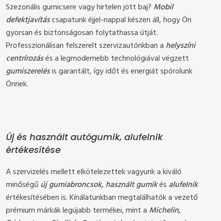
Szezonális gumicsere vagy hirtelen jött baj?
Mobil
defektjavítás
csapatunk éjjel-nappal készen áll, hogy Ön
gyorsan és biztonságosan folytathassa útját.
Professzionálisan felszerelt szervizautónkban a
helyszíni
centrírozás
és a legmodernebb technológiával végzett
gumiszerelés
is garantált, így időt és energiát spórolunk
Önnek.
Új és használt autógumik, alufelnik
értékesítése
A szervizelés mellett elkötelezettek vagyunk a kiváló
minőségű
új gumiabroncsok, használt gumik
és
alufelnik
értékesítésében is. Kínálatunkban megtalálhatók a vezető
prémium márkák legújabb termékei, mint a
Michelin,