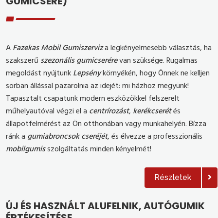
GUMICSERE)
A
Fazekas Mobil Gumiszerviz
a legkényelmesebb választás, ha
szakszerű
szezonális gumicserére
van szüksége. Rugalmas
megoldást nyújtunk
Lepsény
környékén, hogy Önnek ne kelljen
sorban állással pazarolnia az idejét: mi házhoz megyünk!
Tapasztalt csapatunk modern eszközökkel felszerelt
műhelyautóval végzi el a
centrírozást
,
kerékcserét
és
állapotfelmérést az Ön otthonában vagy munkahelyén. Bízza
ránk a
gumiabroncsok cseréjét
, és élvezze a professzionális
mobilgumis
szolgáltatás minden kényelmét!
Részletek
ÚJ ÉS HASZNÁLT ALUFELNIK, AUTÓGUMIK
ÉRTÉKESÍTÉSE