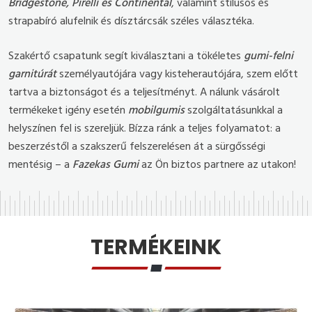
Bridgestone, Pirelli és Continental
, valamint stílusos és
strapabíró alufelnik és dísztárcsák széles választéka.
Szakértő csapatunk segít kiválasztani a tökéletes
gumi-felni
garnitúrát
személyautójára vagy kisteherautójára, szem előtt
tartva a biztonságot és a teljesítményt. A nálunk vásárolt
termékeket igény esetén
mobilgumis
szolgáltatásunkkal a
helyszínen fel is szereljük. Bízza ránk a teljes folyamatot: a
beszerzéstől a szakszerű felszerelésen át a sürgősségi
mentésig – a
Fazekas Gumi
az Ön biztos partnere az utakon!
TERMÉKEINK