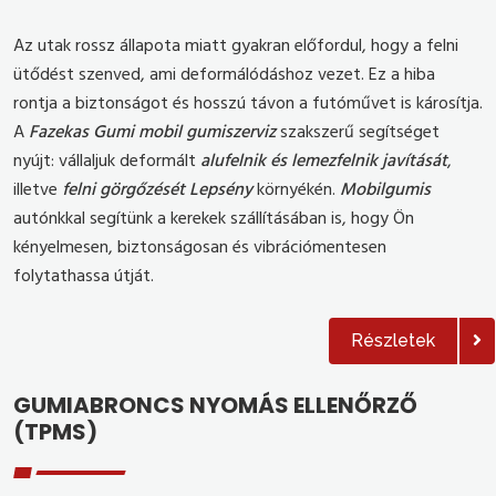
Az utak rossz állapota miatt gyakran előfordul, hogy a felni
ütődést szenved, ami deformálódáshoz vezet. Ez a hiba
rontja a biztonságot és hosszú távon a futóművet is károsítja.
A
Fazekas Gumi mobil gumiszerviz
szakszerű segítséget
nyújt: vállaljuk deformált
alufelnik és lemezfelnik javítását
,
illetve
felni görgőzését Lepsény
környékén.
Mobilgumis
autónkkal segítünk a kerekek szállításában is, hogy Ön
kényelmesen, biztonságosan és vibrációmentesen
folytathassa útját.
Részletek
GUMIABRONCS NYOMÁS ELLENŐRZŐ
(TPMS)