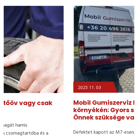
2025
11. 03
Mobil Gumiszerviz Lepsény és
környékén: Gyors segítség ott, ahol
Önnek szüksége van rá!
Defektet kapott az M7-esen, vagy csak nincs ideje sorban ál