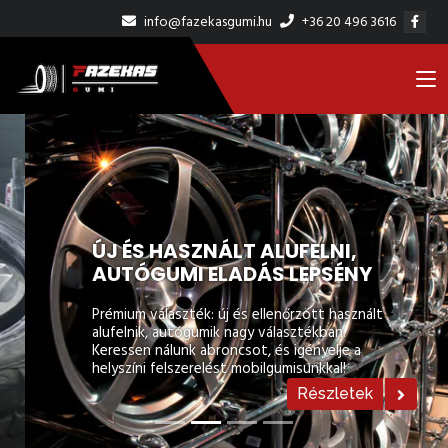
info@fazekasgumi.hu
+36 20 496 3616
ÚJ ÉS HASZNÁLT ALUFELNI,
AUTÓGUMI ELADÁS LEPSÉNY
Prémium választék: új és ellenőrzött használt
alufelnik, autógumik nagy választékban.
Keressen nálunk abroncsot, és igényelje a
helyszíni felszerelést mobilgumisunkkal!
Részletek