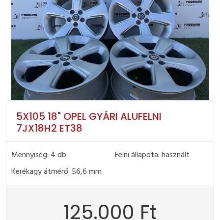
5X105 18" OPEL GYÁRI ALUFELNI
7JX18H2 ET38
Mennyiség: 4 db
Felni állapota: használt
Kerékagy átmérő: 56,6 mm
125.000 Ft