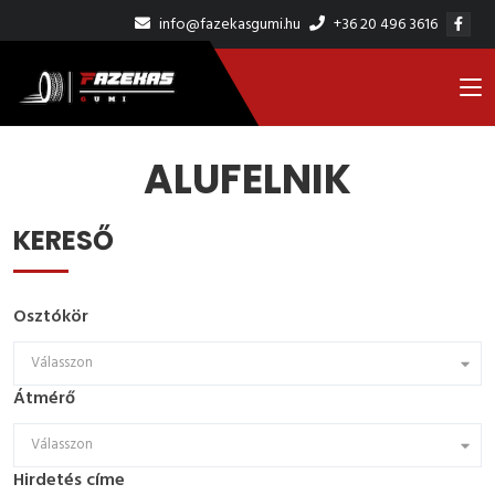
info@fazekasgumi.hu
+36 20 496 3616
Kezdőlap
Alufelnik
ALUFELNIK
KERESŐ
Osztókör
Válasszon
Átmérő
Válasszon
Hirdetés címe