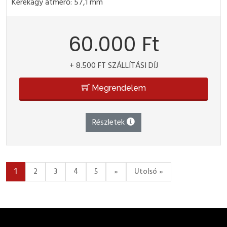
Kerékagy átmérő: 57,1 mm
60.000 Ft
+ 8.500 FT SZÁLLÍTÁSI DÍJ
Megrendelem
Részletek
(current)
1
2
3
4
5
»
Utolsó »