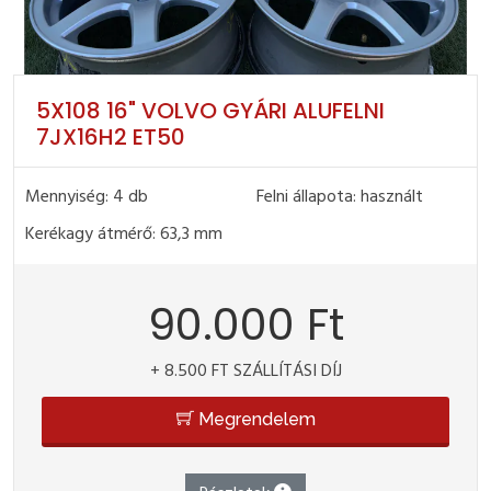
5X108 16" VOLVO GYÁRI ALUFELNI
7JX16H2 ET50
Mennyiség: 4 db
Felni állapota: használt
Kerékagy átmérő: 63,3 mm
90.000 Ft
+ 8.500 FT SZÁLLÍTÁSI DÍJ
Megrendelem