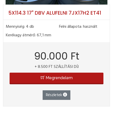
5X114.3 17" DBV ALUFELNI 7JX17H2 ET41
Mennyiség: 4 db
Felni állapota: használt
Kerékagy átmérő: 67,1 mm
90.000 Ft
+ 8.500 FT SZÁLLÍTÁSI DÍJ
Megrendelem
Részletek