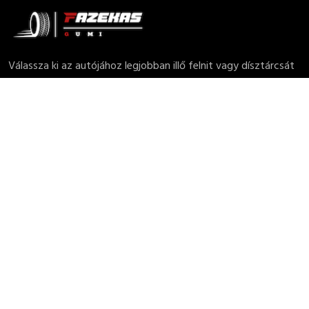
Válassza ki az autójához legjobban illő felnit vagy dísztárcsát
széles kínálatunkból! Cégünk minőségi abroncsok mellett
felniket és dísztárcsákat is kínál, hogy autója ne csak
biztonságos, de stílusos is legyen.
SZOLGÁLTATÁSAINK
Mobil defektjavítás
Mobil gumiszerviz ( szezonális gumicsere)
Új és használt alufelnik, autógumik értékesítése
Gumiabroncs tárolás (Gumihotel)