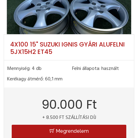
4X100 15" SUZUKI IGNIS GYÁRI ALUFELNI
5JX15H2 ET45
Mennyiség: 4 db
Felni állapota: használt
Kerékagy átmérő: 60,1 mm
90.000 Ft
+ 8.500 FT SZÁLLÍTÁSI DÍJ
Megrendelem