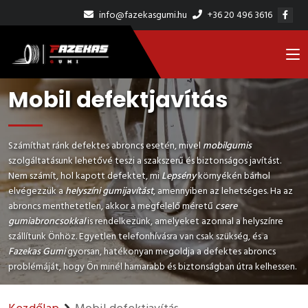
info@fazekasgumi.hu
+36 20 496 3616
Mobil defektjavítás
Számíthat ránk defektes abroncs esetén, mivel
mobilgumis
szolgáltatásunk lehetővé teszi a szakszerű és biztonságos javítást.
Nem számít, hol kapott defektet, mi
Lepsény
környékén bárhol
elvégezzük a
helyszíni gumijavítást
, amennyiben az lehetséges. Ha az
abroncs menthetetlen, akkor a megfelelő méretű
csere
gumiabroncsokkal
is rendelkezünk, amelyeket azonnal a helyszínre
szállítunk Önhöz. Egyetlen telefonhívásra van csak szükség, és a
Fazekas Gumi
gyorsan, hatékonyan megoldja a defektes abroncs
problémáját, hogy Ön minél hamarabb és biztonságban útra kelhessen.