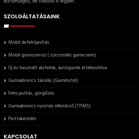
biztonságos, de stílusos is legyen.
SZOLGÁLTATÁSAINK
Mobil defektjavítás
Mobil gumiszerviz ( szezonális gumicsere)
Új és használt alufelnik, autógumik értékesítése
Gumiabroncs tárolás (Gumihotel)
Felni javítás, görgőzés
Gumiabroncs nyomás ellenőrző (TPMS)
Flottakezelés
KAPCSOLAT