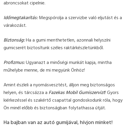
abroncsokat cipelnie.
Időmegtakarítás:
Megspórolja a szervizbe való eljutást és a
várakozást.
Biztonság:
Ha a gumi menthetetlen, azonnali helyszíni
gumicserét biztosítunk széles raktárkészletünkből.
Profizmus:
Ugyanazt a minőségi munkát kapja, mintha
műhelybe menne, de mi megyünk Önhöz!
Amint észleli a nyomásvesztést, álljon meg biztonságos
helyen, és tárcsázza a
Fazekas Mobil Gumiszervizt
! Gyors
kiérkezéssel és szakértő csapattal gondoskodunk róla, hogy
Ön minél előbb és biztonságban folytathassa útját.
Ha bajban van az autó gumijával, hívjon minket!