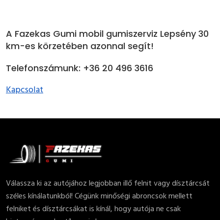
A Fazekas Gumi mobil gumiszerviz Lepsény 30
km-es körzetében azonnal segít!
Telefonszámunk: +36 20 496 3616
Kapcsolat
Válassza ki az autójához legjobban illő felnit vagy dísztárcsát
széles kínálatunkból! Cégünk minőségi abroncsok mellett
felniket és dísztárcsákat is kínál, hogy autója ne csak