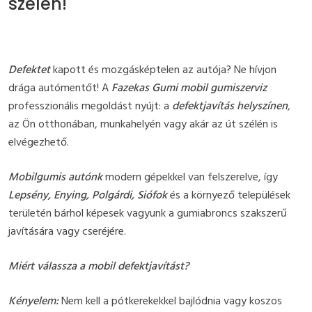
szélén!
Defektet
kapott és mozgásképtelen az autója? Ne hívjon
drága autómentőt! A
Fazekas Gumi mobil gumiszerviz
professzionális megoldást nyújt: a
defektjavítás helyszínen
,
az Ön otthonában, munkahelyén vagy akár az út szélén is
elvégezhető.
Mobilgumis autónk
modern gépekkel van felszerelve, így
Lepsény, Enying, Polgárdi, Siófok
és a környező települések
területén bárhol képesek vagyunk a gumiabroncs szakszerű
javítására vagy cseréjére.
Miért válassza a mobil defektjavítást?
Kényelem:
Nem kell a pótkerekekkel bajlódnia vagy koszos