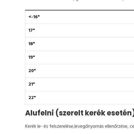
<-16"
17"
18"
19"
20"
21"
22"
Alufelni (szerelt kerék esetén
Kerék le- és felszerelése,levegőnyomás ellenőrzése, c