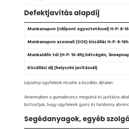
Defektjavítás alapdíj
Munkanapon (Időpont egyeztetéssel) H-P: 8-16
Munkanapon azonnali (SOS) kiszállás H-P: 8-16h
Munkaidőn túl (H-P: 16-8h),hétvégén, ünnepna
Kiszállási díj (helyszíni javításnál)
Lepsényi ügyfeleink részére a kiszállás díjtalan.
Amennyiben a gumiabroncs megsérül és javításra alkal
biztosítjuk, hogy ügyfeleink gyors és hatékony abron
Segédanyagok, egyéb szolgá