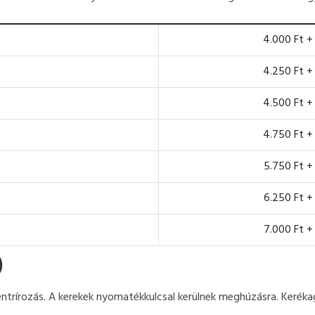
4.000 Ft +
4.250 Ft +
4.500 Ft +
4.750 Ft +
5.750 Ft +
6.250 Ft +
7.000 Ft +
)
entrírozás. A kerekek nyomatékkulcsal kerülnek meghúzásra. Kerékag