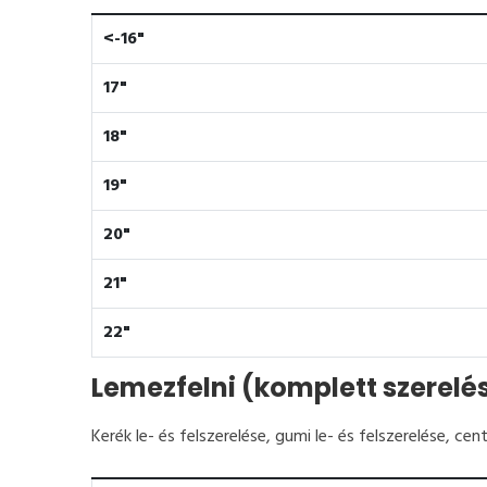
<-16"
17"
18"
19"
20"
21"
22"
Lemezfelni (komplett szerelé
Kerék le- és felszerelése, gumi le- és felszerelése, c