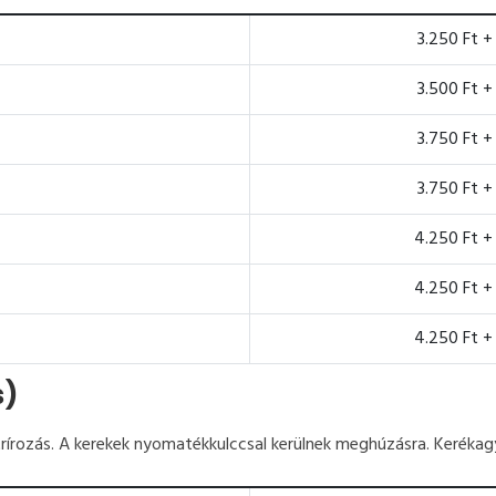
3.250 Ft +
3.500 Ft +
3.750 Ft +
3.750 Ft +
4.250 Ft +
4.250 Ft +
4.250 Ft +
s)
entrírozás. A kerekek nyomatékkulccsal kerülnek meghúzásra. Kerékagy