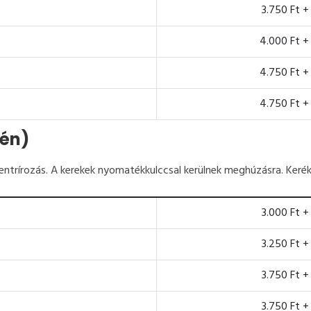
3.750 Ft +
4.000 Ft +
4.750 Ft +
4.750 Ft +
tén)
centrírozás. A kerekek nyomatékkulccsal kerülnek meghúzásra. Kerék
3.000 Ft +
3.250 Ft +
3.750 Ft +
3.750 Ft +