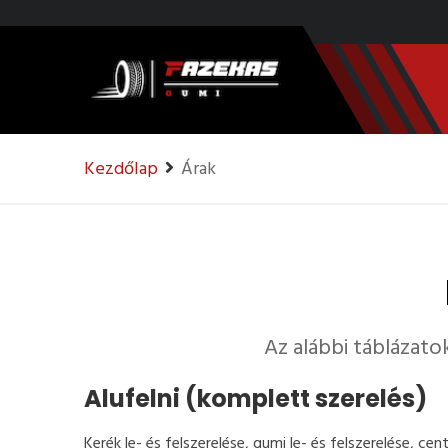
Kezdőlap
Árak
Az alábbi táblázato
Alufelni (komplett szerelés)
Kerék le- és felszerelése, gumi le- és felszerelése, c