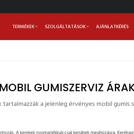
TERMÉKEK
SZOLGÁLTATÁSOK
AJÁNLATKÉRÉS
MOBIL GUMISZERVIZ ÁRA
k tartalmazzák a jelenleg érvényes mobil gumis sz
entrírozás. A kerekek nyomatékkulccsal kerülnek meghúzásra. Kerékagy