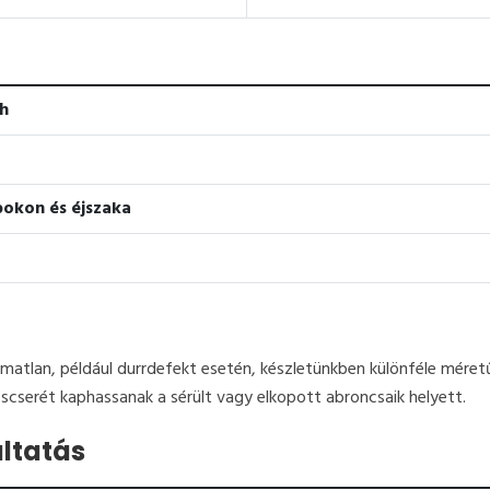
h
pokon és éjszaka
matlan, például durrdefekt esetén, készletünkben különféle méretű
cscserét kaphassanak a sérült vagy elkopott abroncsaik helyett.
ltatás