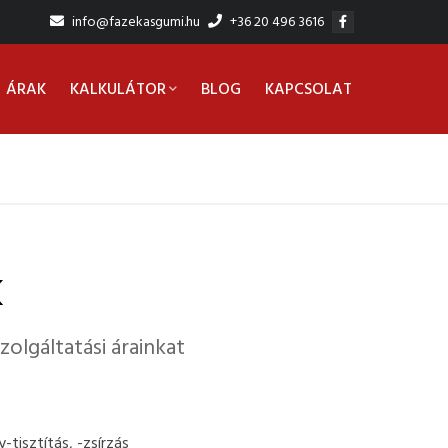
info@fazekasgumi.hu
+36 20 496 3616
ÁRAK
KALKULÁTOR
BLOG
KAPCSOLAT
K
olgáltatási árainkat
-tisztítás, -zsírzás