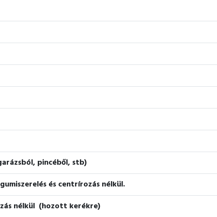
arázsból, pincéből, stb)
 gumiszerelés és centrírozás nélkül.
zás nélkül (hozott kerékre)