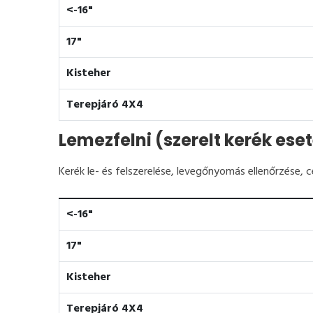
<-16"
17"
Kisteher
Terepjáró 4X4
Lemezfelni (szerelt kerék ese
Kerék le- és felszerelése, levegőnyomás ellenőrzése, 
<-16"
17"
Kisteher
Terepjáró 4X4