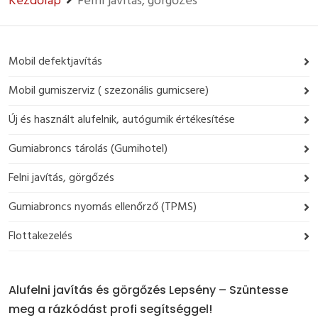
Kezdőlap
Felni javítás, görgőzés
Mobil defektjavítás
Mobil gumiszerviz ( szezonális gumicsere)
Új és használt alufelnik, autógumik értékesítése
Gumiabroncs tárolás (Gumihotel)
Felni javítás, görgőzés
Gumiabroncs nyomás ellenőrző (TPMS)
Flottakezelés
Alufelni javítás és görgőzés Lepsény – Szüntesse
meg a rázkódást profi segítséggel!