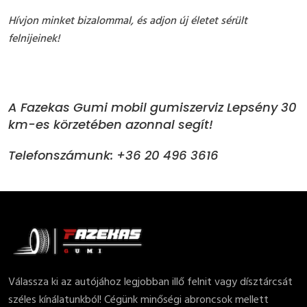
Hívjon minket bizalommal, és adjon új életet sérült
felnijeinek!
A Fazekas Gumi mobil gumiszerviz Lepsény 30
km-es körzetében azonnal segít!
Telefonszámunk: +36 20 496 3616
Válassza ki az autójához legjobban illő felnit vagy dísztárcsát
széles kínálatunkból! Cégünk minőségi abroncsok mellett