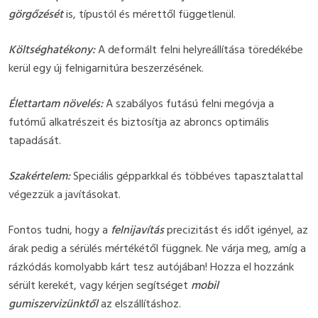
görgőzését
is, típustól és mérettől függetlenül.
Költséghatékony:
A deformált felni helyreállítása töredékébe
kerül egy új felnigarnitúra beszerzésének.
Élettartam növelés:
A szabályos futású felni megóvja a
futómű alkatrészeit és biztosítja az abroncs optimális
tapadását.
Szakértelem:
Speciális gépparkkal és többéves tapasztalattal
végezzük a javításokat.
Fontos tudni, hogy a
felnijavítás
precizitást és időt igényel, az
árak pedig a sérülés mértékétől függnek. Ne várja meg, amíg a
rázkódás komolyabb kárt tesz autójában! Hozza el hozzánk
sérült kerekét, vagy kérjen segítséget
mobil
gumiszervizünktől
az elszállításhoz.