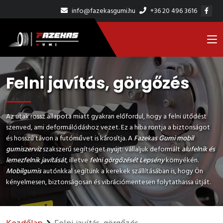
info@fazekasgumi.hu
+36 20 496 3616
Felni javítás, görgőzés
Az utak rossz állapota miatt gyakran előfordul, hogy a felni ütődést
szenved, ami deformálódáshoz vezet. Ez a hiba rontja a biztonságot
és hosszú távon a futóművet is károsítja. A
Fazekas Gumi mobil
gumiszerviz
szakszerű segítséget nyújt: vállaljuk deformált
alufelnik és
lemezfelnik javítását
, illetve
felni görgőzését Lepsény
környékén.
Mobilgumis
autónkkal segítünk a kerekek szállításában is, hogy Ön
kényelmesen, biztonságosan és vibrációmentesen folytathassa útját.