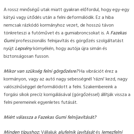
A rossz minőségű utak miatt gyakran előfordul, hogy egy-egy
kátyú vagy ütődés után a felni deformálódik. Ez a hiba
nemcsak rázkódó kormányhoz vezet, de hosszú távon
tönkreteszi a futóművet és a gumiabroncsokat is. A
Fazekas
Gumi
professzionális felnijavítás és görgőzés szolgáltatást
nyújt
Lepsény
környékén, hogy autója újra simán és
biztonságosan fusson.
Mikor van szükség felni görgőzésre?
Ha vibrációt érez a
kormányon, vagy az autó nagy sebességnél 'rázni' kezd, nagy
valószínűséggel deformálódott a felni. Szakembereink a
forgási síkok precíz korrigálásával (görgőzéssel) állítják vissza a
felni peremeinek egyenletes futását.
Miért válassza a Fazekas Gumi felnijavítását?
Minden típushoz:
Vállaljuk
alufelnik javítását
és
lemezfelni