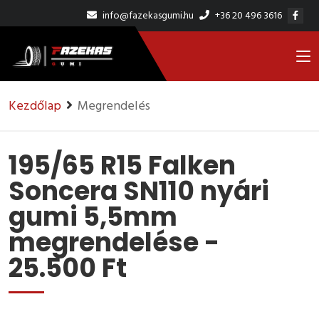
info@fazekasgumi.hu
+36 20 496 3616
Kezdőlap
Megrendelés
195/65 R15 Falken
Soncera SN110 nyári
gumi 5,5mm
megrendelése -
25.500 Ft