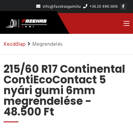
info@fazekasgumi.hu
+36 20 496 3616
Kezdőlap
Megrendelés
215/60 R17 Continental
ContiEcoContact 5
nyári gumi 6mm
megrendelése -
48.500 Ft