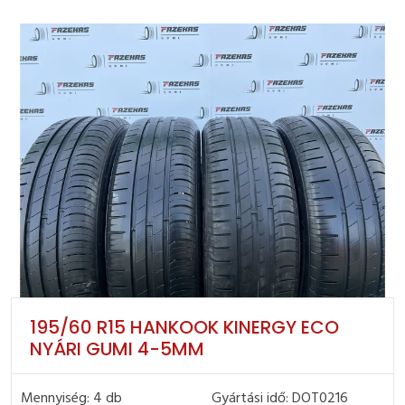
195/60 R15 HANKOOK KINERGY ECO
NYÁRI GUMI 4-5MM
Mennyiség: 4 db
Gyártási idő: DOT0216