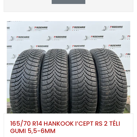
165/70 R14 HANKOOK I’CEPT RS 2 TÉLI
GUMI 5,5-6MM