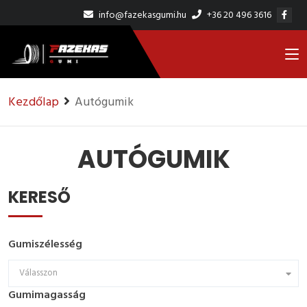
info@fazekasgumi.hu
+36 20 496 3616
Kezdőlap
Autógumik
AUTÓGUMIK
KERESŐ
Gumiszélesség
Válasszon
Gumimagasság