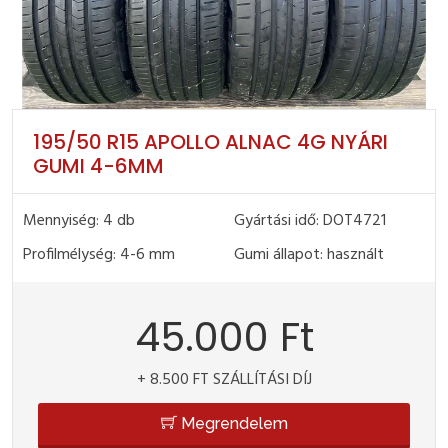
195/50 R15 APOLLO ALNAC 4G NYÁRI
GUMI 4-6MM
Mennyiség: 4 db
Gyártási idő: DOT4721
Profilmélység: 4-6 mm
Gumi állapot: használt
45.000 Ft
+ 8.500 FT SZÁLLÍTÁSI DÍJ
Megrendelem