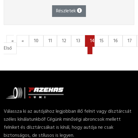
Részletek
«
«
10
11
12
13
14
15
16
17
(current)
Első
Válassza ki az autójához legjobban illő felnit vagy dísztárcsát
széles kínálatunkból! Cégünk minőségi abroncsok mellett
felniket és dísztárcsákat is kínál, hogy autója ne csak
biztonságos, de stílusos is legyen.