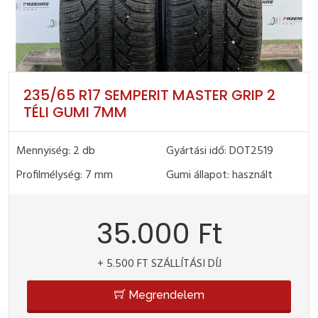
235/65 R17 SEMPERIT MASTER GRIP 2
TÉLI GUMI 7MM
Mennyiség: 2 db
Gyártási idő: DOT2519
Profilmélység: 7 mm
Gumi állapot: használt
35.000 Ft
+ 5.500 FT SZÁLLÍTÁSI DÍJ
Megrendelem