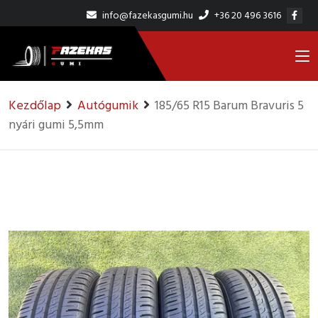
info@fazekasgumi.hu
+36 20 496 3616
Kezdőlap
Autógumik
185/65 R15 Barum Bravuris 5
nyári gumi 5,5mm