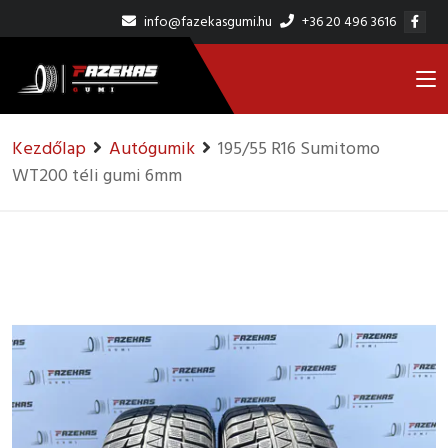
info@fazekasgumi.hu
+36 20 496 3616
Kezdőlap
Autógumik
195/55 R16 Sumitomo
WT200 téli gumi 6mm