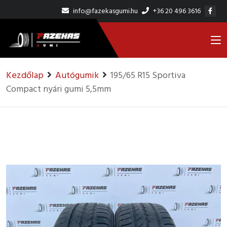
info@fazekasgumi.hu
+36 20 496 3616
Kezdőlap
Autógumik
195/65 R15 Sportiva
Compact nyári gumi 5,5mm