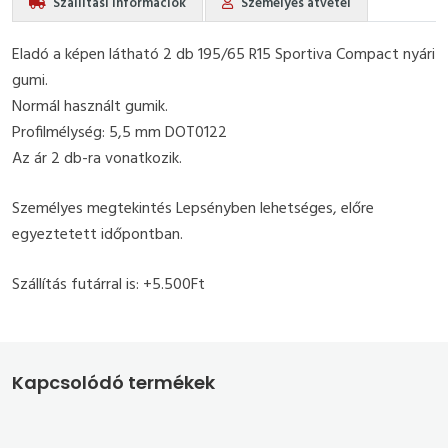
Szállítási információk
Személyes átvétel
Eladó a képen látható 2 db 195/65 R15 Sportiva Compact nyári
gumi.
Normál használt gumik.
Profilmélység: 5,5 mm DOT0122
Az ár 2 db-ra vonatkozik.
Személyes megtekintés Lepsényben lehetséges, előre
egyeztetett időpontban.
Szállítás futárral is: +5.500Ft
Kapcsolódó termékek
1