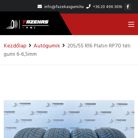
info@fazekasgumi.hu
+36 20 496 3616
Kezdőlap
Autógumik
205/55 R16 Platin RP70 téli
gumi 6-6,5mm