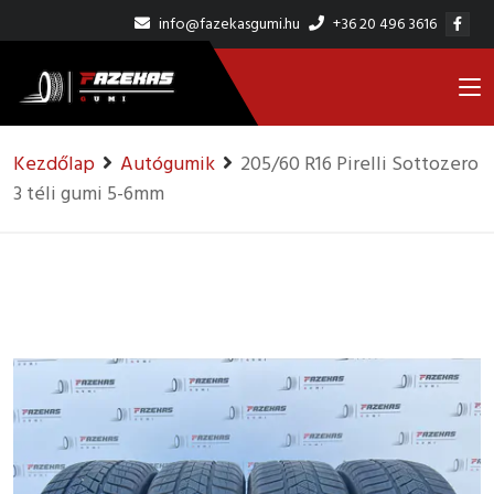
info@fazekasgumi.hu
+36 20 496 3616
Kezdőlap
Autógumik
205/60 R16 Pirelli Sottozero
3 téli gumi 5-6mm