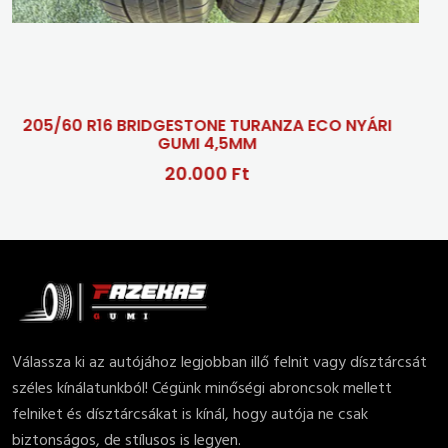
R16 BRIDGESTONE TURANZA ECO NYÁRI
GUMI 4,5MM
20.000 Ft
Válassza ki az autójához legjobban illő felnit vagy dísztárcsát
széles kínálatunkból! Cégünk minőségi abroncsok mellett
felniket és dísztárcsákat is kínál, hogy autója ne csak
biztonságos, de stílusos is legyen.