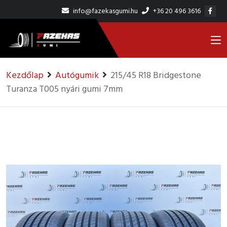
info@fazekasgumi.hu
+36 20 496 3616
Kezdőlap
Autógumik
215/45 R18 Bridgestone
Turanza T005 nyári gumi 7mm