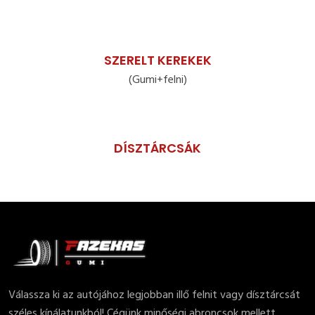
SZERELT KEREKEK
(Gumi+felni)
DÍSZTÁRCSÁK
Válassza ki az autójához legjobban illő felnit vagy dísztárcsát
széles kínálatunkból! Cégünk minőségi abroncsok mellett