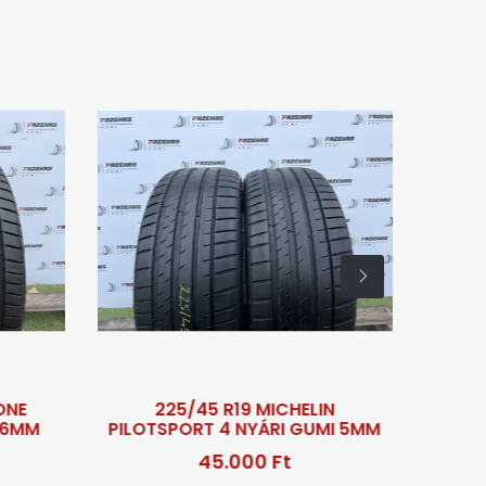
205/55 R19 MICHE
3 NYÁRI GU
80.000 
225/45 R19 MICHELIN
PILOTSPORT 4 NYÁRI GUMI 5MM
45.000 Ft