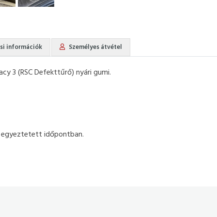
ási információk
Személyes átvétel
cy 3 (RSC Defekttűrő) nyári gumi.
 egyeztetett időpontban.