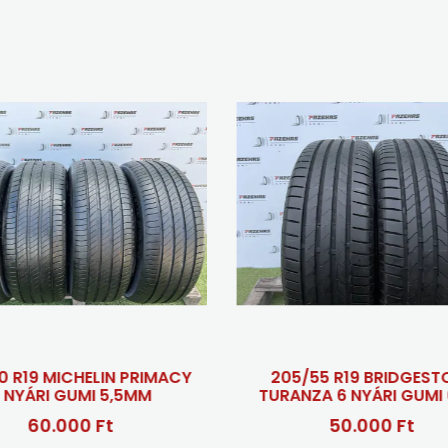
IN PRIMACY
205/55 R19 BRIDGESTONE
 5,5MM
TURANZA 6 NYÁRI GUMI 6MM
t
50.000 Ft