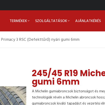
TERMÉKEK
SZOLGÁLTATÁSOK
AJÁNLATKÉRÉS
 Primacy 3 RSC (Defekttűrő) nyári gumi 6mm
245/45 R19 Miche
gumi 6mm
A Michelin gumiabroncsok biztonságot és meg
technológiák révén a Michelin abroncsok hoss
gumiabroncsok kiváló tapadást és vezetési él