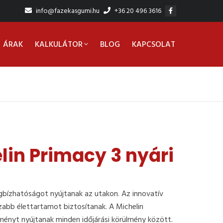
info@fazekasgumi.hu
+36 20 496 3616
ÁRAK
KALKULÁTOR
BLOG
KAPCSOLAT
lin Primacy 3 nyári
bízhatóságot nyújtanak az utakon. Az innovatív
zabb élettartamot biztosítanak. A Michelin
ményt nyújtanak minden időjárási körülmény között.