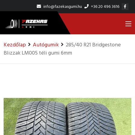
info@fazekasgumi.hu
+36 20 496 3616
Kezdőlap
Autógumik
285/40 R21 Bridgestone
Blizzak LM005 téli gumi 6mm