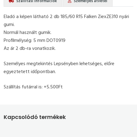
Szállítási információk
Személyes átvétel
Eladó a képen látható 2 db 185/60 R15 Falken ZiexZE310 nyári
gumi.
Normál használt gumik.
Profilmélység: 5 mm DOT0919
Az ár 2 db-ra vonatkozik.
Személyes megtekintés Lepsényben lehetséges, előre
egyeztetett időpontban.
Szállítás futárral is: +5.500Ft
Kapcsolódó termékek
185/60 