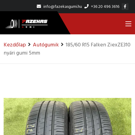
info@fazekasgumi.hu
+36 20 496 3616
Kezdőlap
Autógumik
185/60 R15 Falken ZiexZE310
nyári gumi 5mm