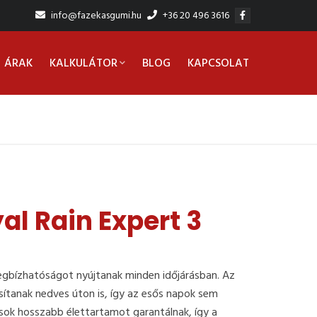
info@fazekasgumi.hu
+36 20 496 3616
ÁRAK
KALKULÁTOR
BLOG
KAPCSOLAT
al Rain Expert 3
gbízhatóságot nyújtanak minden időjárásban. Az
sítanak nedves úton is, így az esős napok sem
sok hosszabb élettartamot garantálnak, így a