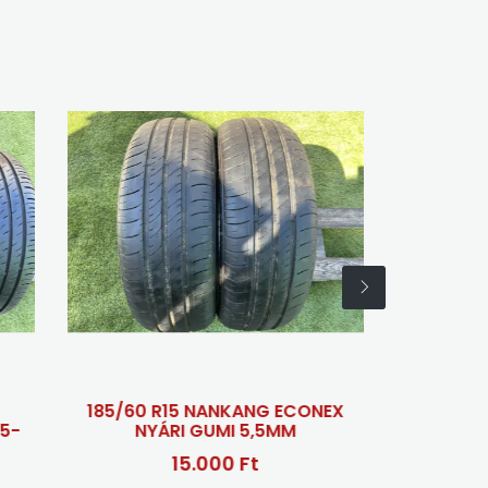
 R15 NANKANG ECONEX
185/60 R15 FIRESTONE
YÁRI GUMI 5,5MM
ROADHAWK NYÁRI GUMI 
5,5MM
15.000 Ft
35.000 Ft