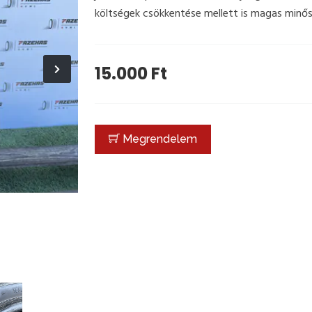
költségek csökkentése mellett is magas minő
15.000 Ft
Megrendelem