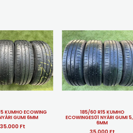
NG
185/60 R15 KUMHO
185/60
ECOWINGES01 NYÁRI GUMI 5,5-
N
6MM
35.000 Ft