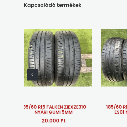
Kapcsolódó termékek
R15 FALKEN ZIEXZE310
185/60 R15 KUMHO ECOWI
YÁRI GUMI 5MM
ES01 NYÁRI GUMI 6MM
20.000 Ft
35.000 Ft