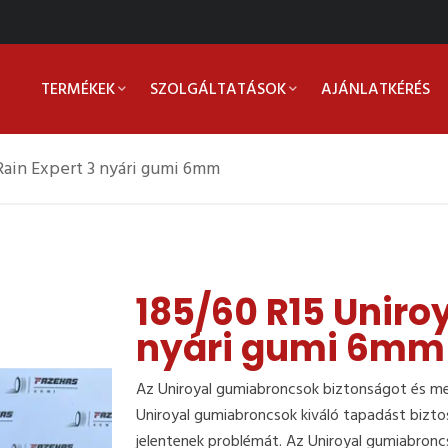
TERMÉKEK
SZOLGÁLTATÁSOK
AJÁNLATKÉRÉS
Rain Expert 3 nyári gumi 6mm
185/60 R15 Uniroy
nyári gumi 6mm
Az Uniroyal gumiabroncsok biztonságot és me
Uniroyal gumiabroncsok kiváló tapadást bizto
jelentenek problémát. Az Uniroyal gumiabronc